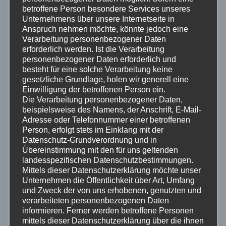
betroffene Person besondere Services unseres
Informationen nach den allgemeinen Gesetzen
Unternehmens über unsere Internetseite in
bleiben hiervon unberührt. Eine diesbezügliche
Anspruch nehmen möchte, könnte jedoch eine
Haftung ist jedoch erst ab dem Zeitpunkt der
Verarbeitung personenbezogener Daten
Kenntnis einer konkreten Rechtsverletzung
erforderlich werden. Ist die Verarbeitung
möglich. Bei Bekanntwerden von entsprechenden
personenbezogener Daten erforderlich und
besteht für eine solche Verarbeitung keine
Rechtsverletzungen werden wir diese Inhalte
gesetzliche Grundlage, holen wir generell eine
umgehend entfernen.
Einwilligung der betroffenen Person ein.
Die Verarbeitung personenbezogener Daten,
Haftung für Links
beispielsweise des Namens, der Anschrift, E-Mail-
Adresse oder Telefonnummer einer betroffenen
Person, erfolgt stets im Einklang mit der
Unser Angebot enthält Links zu externen Websites
Datenschutz-Grundverordnung und in
Dritter, auf deren Inhalte wir keinen Einfluss haben.
Übereinstimmung mit den für uns geltenden
Deshalb können wir für diese fremden Inhalte auch
landesspezifischen Datenschutzbestimmungen.
keine Gewähr übernehmen. Für die Inhalte der
Mittels dieser Datenschutzerklärung möchte unser
verlinkten Seiten ist stets der jeweilige Anbieter
Unternehmen die Öffentlichkeit über Art, Umfang
und Zweck der von uns erhobenen, genutzten und
oder Betreiber der Seiten verantwortlich. Die
verarbeiteten personenbezogenen Daten
verlinkten Seiten wurden zum Zeitpunkt der
informieren. Ferner werden betroffene Personen
Verlinkung auf mögliche Rechtsverstöße überprüft.
mittels dieser Datenschutzerklärung über die ihnen